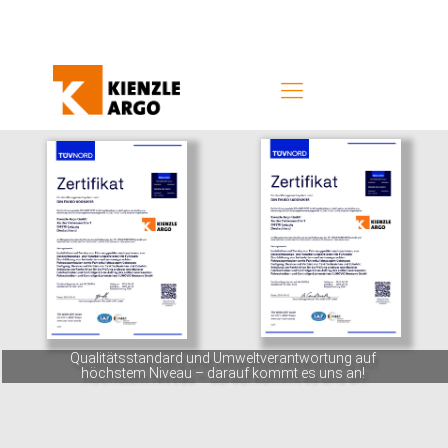
Qualitätsstandard und Umweltverantwortung auf
höchstem Niveau – darauf kommt es uns an!