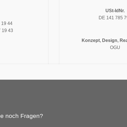
USt-IdNr.
DE 141 785 7
7 19 44
7 19 43
Konzept, Design, Rea
OGU
ie noch Fragen?