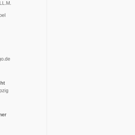
 LL.M.
pel
go.de
cht
pzig
mer