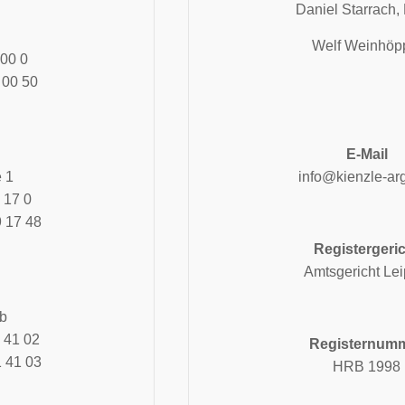
Daniel Starrach,
Welf Weinhöp
 00 0
 00 50
E-Mail
 1
info@kienzle-ar
 17 0
9 17 48
Registergeri
Amtsgericht Lei
b
1 41 02
Registernum
1 41 03
HRB 1998