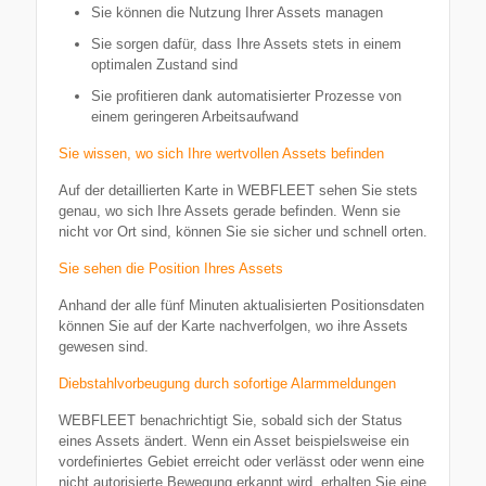
Sie können die Nutzung Ihrer Assets managen
Sie sorgen dafür, dass Ihre Assets stets in einem
optimalen Zustand sind
Sie profitieren dank automa­ti­sierter Prozesse von
einem geringeren Arbeits­aufwand
Sie wissen, wo sich Ihre wertvollen Assets befinden
Auf der detail­lierten Karte in WEBFLEET sehen Sie stets
genau, wo sich Ihre Assets gerade befinden. Wenn sie
nicht vor Ort sind, können Sie sie sicher und schnell orten.
Sie sehen die Position Ihres Assets
Anhand der alle fünf Minuten aktua­li­sierten Positi­ons­daten
können Sie auf der Karte nachver­folgen, wo ihre Assets
gewesen sind.
Diebstahl­vor­beugung durch sofortige Alarm­mel­dungen
WEBFLEET benach­richtigt Sie, sobald sich der Status
eines Assets ändert. Wenn ein Asset beispiels­weise ein
vorde­fi­niertes Gebiet erreicht oder verlässt oder wenn eine
nicht autori­sierte Bewegung erkannt wird, erhalten Sie eine