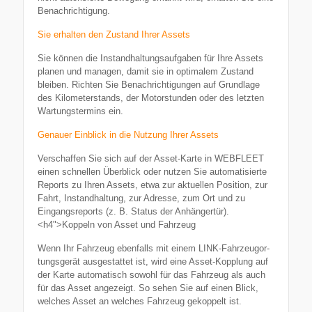
Benach­rich­tigung.
Sie erhalten den Zustand Ihrer Assets
Sie können die Instand­hal­tungs­auf­gaben für Ihre Assets
planen und managen, damit sie in optimalem Zustand
bleiben. Richten Sie Benach­rich­ti­gungen auf Grundlage
des Kilome­ter­stands, der Motor­stunden oder des letzten
Wartungs­termins ein.
Genauer Einblick in die Nutzung Ihrer Assets
Verschaffen Sie sich auf der Asset-Karte in WEBFLEET
einen schnellen Überblick oder nutzen Sie automa­ti­sierte
Reports zu Ihren Assets, etwa zur aktuellen Position, zur
Fahrt, Instand­haltung, zur Adresse, zum Ort und zu
Eingangs­re­ports (z. B. Status der Anhängertür).
<h4">Koppeln von Asset und Fahrzeug
Wenn Ihr Fahrzeug ebenfalls mit einem LINK-Fahr­zeu­g­or­
tungs­gerät ausge­stattet ist, wird eine Asset-Kopplung auf
der Karte automatisch sowohl für das Fahrzeug als auch
für das Asset angezeigt. So sehen Sie auf einen Blick,
welches Asset an welches Fahrzeug gekoppelt ist.